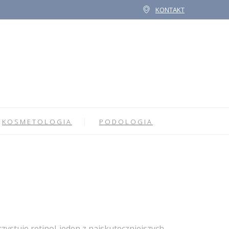
KONTAKT
KOSMETOLOGIA
PODOLOGIA
zystuje retinol-jeden z najskuteczniejszych