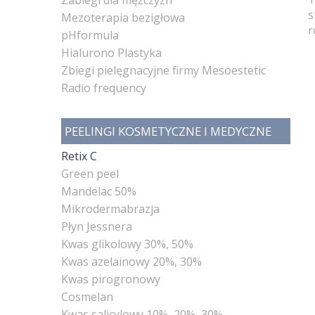
s
Mezoterapia bezigłowa
r
pHformula
Hialurono Plastyka
Zbiegi pielęgnacyjne firmy Mesoestetic
Radio frequency
PEELINGI KOSMETYCZNE I MEDYCZNE
Retix C
Green peel
Mandelac 50%
Mikrodermabrazja
Płyn Jessnera
Kwas glikolowy 30%, 50%
Kwas azelainowy 20%, 30%
Kwas pirogronowy
Cosmelan
Kwas salicylowy 10%, 20%, 30%