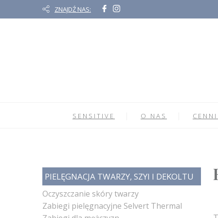
ZNAJDŹ NAS:
SENSITIVE
O NAS
CENNI
PIELĘGNACJA TWARZY, SZYI I DEKOLTU
Oczyszczanie skóry twarzy
Zabiegi pielęgnacyjne Selvert Thermal
T
Zabiegi dla mężczyzn