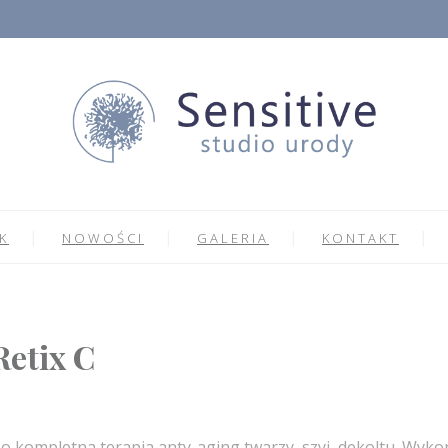
K
NOWOŚCI
GALERIA
KONTAKT
Retix C
o kompletna terapia anty-aging twarzy, szyi, dekoltu. Wykor