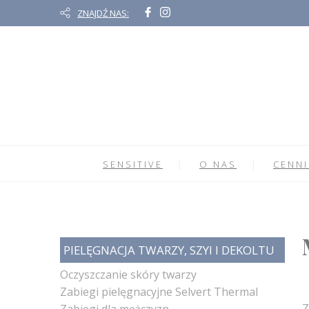
ZNAJDŹ NAS:
SENSITIVE
O NAS
CENNI
PIELĘGNACJA TWARZY, SZYI I DEKOLTU
Oczyszczanie skóry twarzy
Zabiegi pielęgnacyjne Selvert Thermal
Z
Zabiegi dla mężczyzn