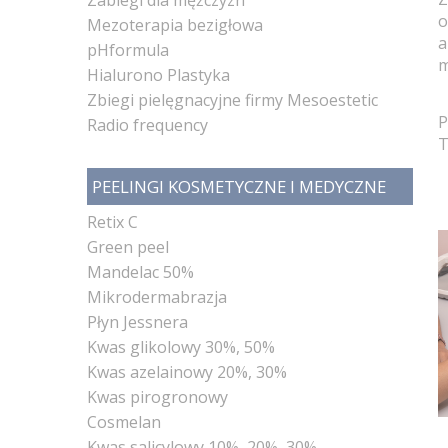
o
Mezoterapia bezigłowa
a
pHformula
m
Hialurono Plastyka
Zbiegi pielęgnacyjne firmy Mesoestetic
P
Radio frequency
T
PEELINGI KOSMETYCZNE I MEDYCZNE
Retix C
Green peel
Mandelac 50%
Mikrodermabrazja
Płyn Jessnera
Kwas glikolowy 30%, 50%
Kwas azelainowy 20%, 30%
Kwas pirogronowy
Cosmelan
Kwas salicylowy 10%, 20%, 30%