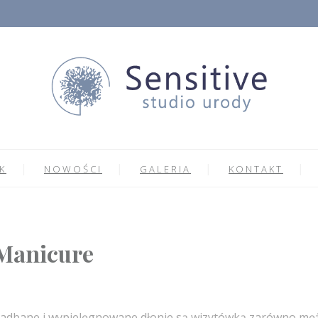
K
NOWOŚCI
GALERIA
KONTAKT
Manicure
adbane i wypielęgnowane dłonie są wizytówką zarówno mężcz