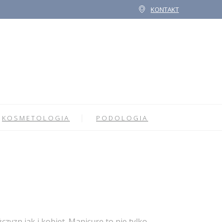
KONTAKT
KOSMETOLOGIA
PODOLOGIA
yzn jak i kobiet. Manicure to nie tylko